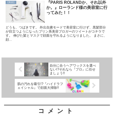
『PARIS ROLANDか、それ以外
【美容】
か。』ローランド様の美容室に行
ってみた！！
どうも、つばきです。 外出自粛モードで美容室に行けず、黒髪部分
が目立つようになったプリン系美容ブロガーのツイートがコチラで
す。 伸びた髪とマスクで顔面を守れるようになりました。 まさに、
顔...
自分に合うヘアワックスを選べ
ない!?それなら『プロ』に任せ
ましょう!!
肌の汚れを吸引!?『ハイドラフ
ェイシャル』で顔面大掃除!!
コメント