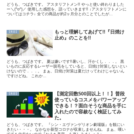
どうも、つばきです。 アスタリフトメン!! やっと使い終わりました
ー＼(^o^)／ 使用した感想を、語っていきます!! ↓アスタリフトメンに
ついてはコチラ↓ 全ての商品が約2ヶ月分とのことでしたが...
もっと理解してあげて!!『日焼け
【美容】
止め』のことを!!
どうも、つばきです。 夏は嫌いです!!暑いし、汗かくし．．．。 黒
いものに反応するレーザー脱毛をしていると、日焼け対策しないとい
けないので．．．。 まぁ、日焼け対策は夏だけってわけじゃないん
ですけどね。 これか...
【測定回数500回以上！！】普段
【美容】
使っているコスメをパワーアップ
できる！？面白そうな商品を手に
入れたので容赦なく検証してみ
た。
どうも、つばきです。 『シン・エヴァンゲリオン劇場版』を観にい
きたい・・・。 なかなか新型コロナが収束しませんね。 まぁ、嘆い