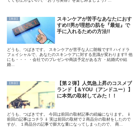
てても仕方ないので『おうち美容』を楽しみましょう♪ ...
スキンケアが苦手なあなたにおす
【美容】
すめ!!男が理想の肌を『最短』で
手に入れるための方法!!
どうも、つばきです。 スキンケアが苦手な人に朗報です!! ハイドラ
フェイシャルで、あなたのスキンケアに対する意識が変わります!! 他
にも・・・ ・会社でのプレゼンや商談予定がある方 ・結婚式や結
婚...
【第２弾】人気急上昇のコスメブ
【美容】
ランド【＆YOU（アンドユー）】
に本気の取材してみた！！
どうも、つばきです。 今回は前回の取材記事の続編になります。 ⇓
前回の記事はコチラ ⇓ 実は前回の取材で２商品分の取材をしたので
すが、 １商品分の記事で膨大な量になってしまったので、 商...