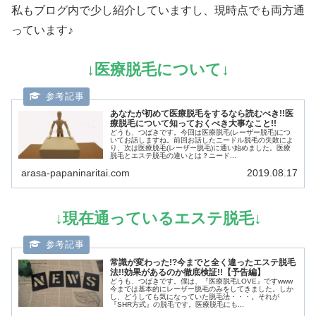
私もブログ内で少し紹介していますし、現時点でも両方通
っています♪
↓医療脱毛について↓
あなたが初めて医療脱毛をするなら読むべき!!医
療脱毛について知っておくべき大事なこと!!
どうも、つばきです。今回は医療脱毛(レーザー脱毛)につ
いてお話しますね。前回お話したニードル脱毛の失敗によ
り、次は医療脱毛(レーザー脱毛)に通い始めました。医療
脱毛とエステ脱毛の違いとは？ニード...
arasa-papaninaritai.com
2019.08.17
↓現在通っているエステ脱毛↓
常識が変わった!?今までと全く違ったエステ脱毛
法!!効果があるのか徹底検証!!【予告編】
どうも、つばきです。僕は、『医療脱毛LOVE』ですwww
今までは基本的にレーザー脱毛のみをしてきました。しか
し、どうしても気になっていた脱毛法・・・。それが
『SHR方式』の脱毛です。医療脱毛にも...