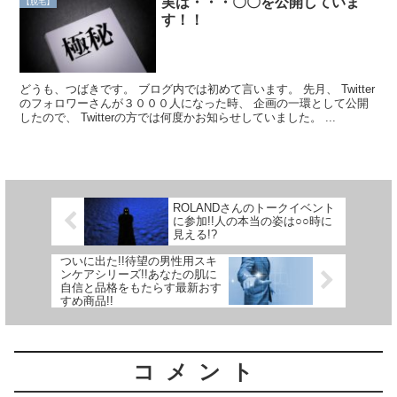
実は・・・〇〇を公開していま
【脱毛】
す！！
どうも、つばきです。 ブログ内では初めて言います。 先月、 Twitter
のフォロワーさんが３０００人になった時、 企画の一環として公開
したので、 Twitterの方では何度かお知らせしていました。 ...
ROLANDさんのトークイベント
に参加!!人の本当の姿は○○時に
見える!?
ついに出た!!待望の男性用スキ
ンケアシリーズ!!あなたの肌に
自信と品格をもたらす最新おす
すめ商品!!
コメント