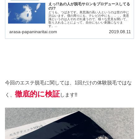
えっ!?あの人が脱毛サロンをプロデュースしてる
の!?
どうも、つばきです。美意識の高い人というのは世の中に
沢山います。僕の周りにも、テレビの中にも．．．。美意
識というのは人それぞれ違うので、様々な意見を聞いて、
取り入れることによって、自分にもいい刺激になりま
す。...
arasa-papaninaritai.com
2019.08.11
今回のエステ脱毛に関しては、1回だけの体験脱毛ではな
徹底的に検証
く、
します!!