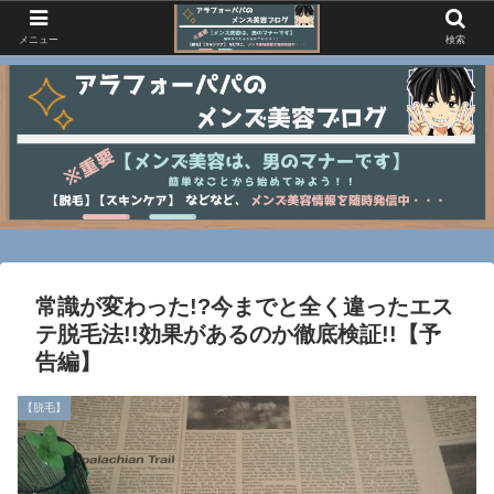
メニュー
検索
常識が変わった!?今までと全く違ったエス
テ脱毛法!!効果があるのか徹底検証!!【予
告編】
【脱毛】