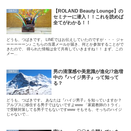
【ROLAND Beauty Lounge】の
【脱毛】
セミナーに潜入！！これを読めば
全てがわかる！！
どうも、つばきです。 LINEではお伝えしていたのですが・・・ ジャ
ーーーーーン♪ こちらの当選メールが届き、何とか参加することがで
きたので、 得られた情報は全て共有していきますね！！ まず、この
メー...
男の清潔感や美意識が進化!?急増
【脱毛】
中の『ハイジ男子』って知って
る？
どうも、つばきです。 あなたは『ハイジ男子』を知っていますか？
アルプスに移住する男子ではないですよwww 「家庭教師のトライ」
で受験対策してる男子でもないですwww そもそも、そっちのハイジ
じゃないで...