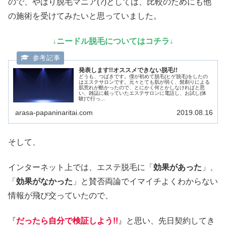
ので、やはり脱毛マニア(?)としては、比較のためにも他
の施術を受けてみたいと思っていました。
↓ニードル脱毛についてはコチラ↓
発表します!!オススメできない脱毛!!
どうも、つばきです。僕が初めて脱毛(ヒゲ脱毛)をしたの
はエステサロンです。元々とても肌が弱く、髭剃りによる
肌荒れが酷かったので、とにかく何とかしなければと思
い、雑誌に載っていたエステサロンに電話し、お試し(体
験)で行っ...
arasa-papaninaritai.com
2019.08.16
そして、
インターネット上では、エステ脱毛に「
効果があった
」、
「
効果がなかった
」と賛否両論でイマイチよくわからない
情報が飛び交っていたので、
『
だったら自分で検証しよう!!
』と思い、先日契約してき