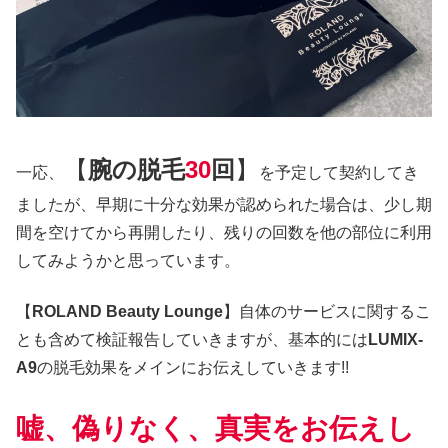
【
腕の脱毛
30
回
】
一応、
を予定して契約してき
ましたが、早期に十分な効果が認められた場合は、少し期
間を空けてから再開したり、残りの回数を他の部位に利用
してみようかと思っています。
【
ROLAND Beauty Lounge
】自体のサービスに関するこ
とも含めて検証報告していきますが、基本的には
LUMIX-
A9
の脱毛効果をメインにお伝えしていきます!!
嘘、偽りなく、真実をお伝えし