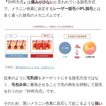
『
SHR方式
』
は
痛みが少ない
と言われている脱毛方式
で、メラニン色素に反応する
レーザー脱毛
や
IPL脱毛
とは
全く違った脱毛のメカニズムです。
引用元：
株式会社エストラボ 公式サイト
従来のように
毛乳頭
をターゲットにする脱毛方法ではな
く、
毛包全体
に蓄熱させることで毛の再生を抑制して脱毛
を行うのが『SHR方式』です。
そのため、黒いメラニン色素に反応して起こるような
強い