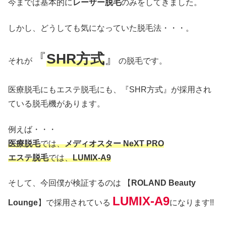
今までは基本的に
レーザー脱毛
のみをしてきました。
しかし、どうしても気になっていた脱毛法・・・。
『
SHR方式
』
それが
の脱毛です。
医療脱毛にもエステ脱毛にも、『SHR方式』が採用され
ている脱毛機があります。
例えば・・・
医療脱毛
では、
メディオスター NeXT PRO
エステ脱毛
では、
LUMIX-A9
そして、今回僕が検証するのは 【
ROLAND Beauty
LUMIX-A9
Lounge
】で採用されている
になります!!