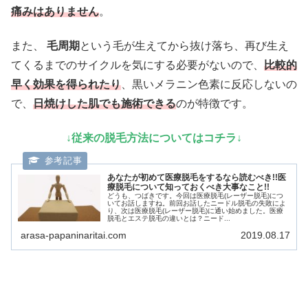
痛みはありません
。
また、
毛周期
という毛が生えてから抜け落ち、再び生え
てくるまでのサイクルを気にする必要がないので、
比較的
早く効果を得られたり
、黒いメラニン色素に反応しないの
で、
日焼けした肌でも施術できる
のが特徴です。
↓従来の脱毛方法についてはコチラ↓
あなたが初めて医療脱毛をするなら読むべき!!医
療脱毛について知っておくべき大事なこと!!
どうも、つばきです。今回は医療脱毛(レーザー脱毛)につ
いてお話しますね。前回お話したニードル脱毛の失敗によ
り、次は医療脱毛(レーザー脱毛)に通い始めました。医療
脱毛とエステ脱毛の違いとは？ニード...
arasa-papaninaritai.com
2019.08.17