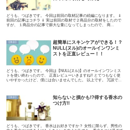
どうも、つばきです。 今回は前回の取材記事の続編になります。 ⇓
前回の記事はコチラ ⇓ 実は前回の取材で２商品分の取材をしたので
すが、 １商品分の記事で膨大な量になってしまったので、 商...
超簡単にスキンケアができる！？
【美容】
NULL(ヌル)のオールインワンミ
ストを正直レビュー！！
どうも、つばきです。 今回は【NULL(ヌル)】のオールインワンミス
トを使い終わったので、 正直レビューいきますね!! とてつもなく使
いやすかったけど、僕には合いませんでした。 以上です。 冗談で...
知らないと損かも!?得する香水の
【美容】
つけ方!!
どうも、つばきです。 香水はお好きですか？ 女性に限らず、男性の