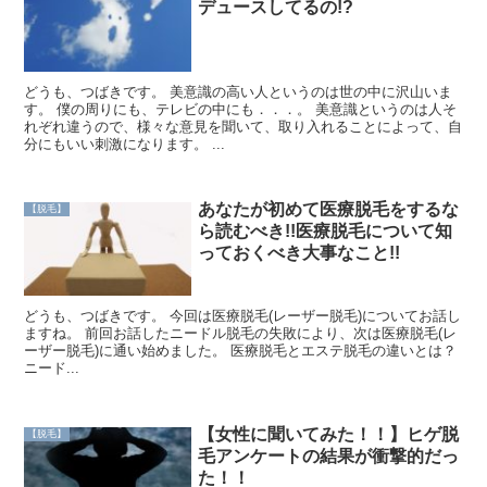
デュースしてるの!?
どうも、つばきです。 美意識の高い人というのは世の中に沢山いま
す。 僕の周りにも、テレビの中にも．．．。 美意識というのは人そ
れぞれ違うので、様々な意見を聞いて、取り入れることによって、自
分にもいい刺激になります。 ...
あなたが初めて医療脱毛をするな
【脱毛】
ら読むべき!!医療脱毛について知
っておくべき大事なこと!!
どうも、つばきです。 今回は医療脱毛(レーザー脱毛)についてお話し
ますね。 前回お話したニードル脱毛の失敗により、次は医療脱毛(レ
ーザー脱毛)に通い始めました。 医療脱毛とエステ脱毛の違いとは？
ニード...
【女性に聞いてみた！！】ヒゲ脱
【脱毛】
毛アンケートの結果が衝撃的だっ
た！！