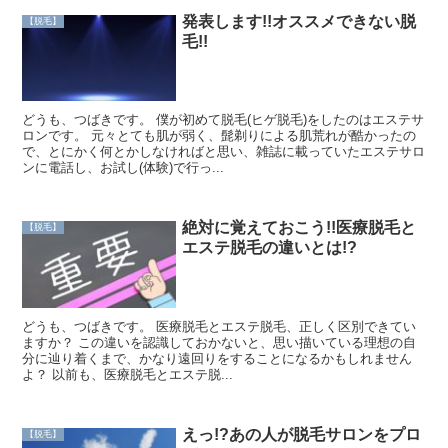
発表します!!オススメできない脱
【脱毛】
毛!!
どうも、つばきです。 僕が初めて脱毛(ヒゲ脱毛)をしたのはエステサ
ロンです。 元々とても肌が弱く、髭剃りによる肌荒れが酷かったの
で、とにかく何とかしなければと思い、雑誌に載っていたエステサロ
ンに電話し、お試し(体験)で行っ...
絶対に覚えておこう!!医療脱毛と
【脱毛】
エステ脱毛の違いとは!?
どうも、つばきです。 医療脱毛とエステ脱毛、正しく区別できてい
ますか？ この違いを認識しておかないと、思い描いている理想の自
分に辿り着くまで、かなり遠回りをすることになるかもしれません
よ？ 以前も、医療脱毛とエステ脱...
えっ!?あの人が脱毛サロンをプロ
【脱毛】